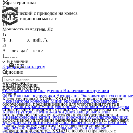
Характеристики
Привод
Механический с приводом на колеса
Эксплуатационная масса.т
14
Мощность двигателя. Лс
140
Частота колебаний. ГЦ
28
Амплитуда (Выс низ)
1.9/0.95
В наличии
Заказать
Узнать цену
Описание
Характеристики
Преимущества
Виды продукции
Доставка и оплата
Телескопические погрузчики
Вилочные погрузчики
Сервис
Фронтальные погрузчики
Автокраны
Экскаваторы гусеничные
Каток грунтовый XCMG XS143J – это мощное и надежное
Экскаваторы колесные
Мини экскаваторы
Экскаваторы-
оборудование, предназначенное для уплотнения грунта в
погрузчики
Крано-манипуляторные установки
Автогрейдеры
строительных и дорожных работах. С рабочим весом 14 тонн,
Катки грунтовые
Мини-катки
Двухвальцовые катки
этот каток обеспечивает высокую производительность и
Пневмоколёсные катки
Фрезы дорожные
Асфальтоукладчики
эффективное уплотнение различных типов грунта. Благодаря
Бульдозеры
Уплотнители мусора
Башенные краны
Техника с
своему мощному двигателю и усовершенствованной
наработкой
Самосвалы
Седельные тягачи
Буровые
вибрационной системе, XS143J способен справляться с