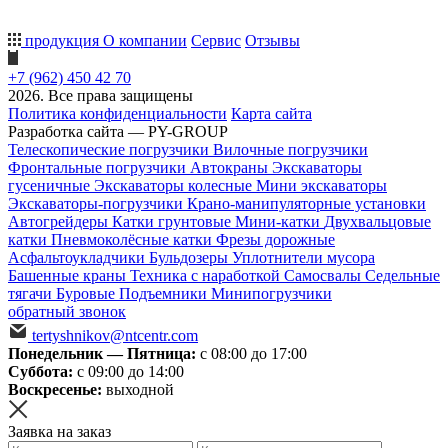
продукция
О компании
Сервис
Отзывы
+7 (962) 450 42 70
2026. Все права защищены
Политика конфиденциальности
Карта сайта
Разработка сайта — PY-GROUP
Телескопические погрузчики
Вилочные погрузчики
Фронтальные погрузчики
Автокраны
Экскаваторы
гусеничные
Экскаваторы колесные
Мини экскаваторы
Экскаваторы-погрузчики
Крано-манипуляторные установки
Автогрейдеры
Катки грунтовые
Мини-катки
Двухвальцовые
катки
Пневмоколёсные катки
Фрезы дорожные
Асфальтоукладчики
Бульдозеры
Уплотнители мусора
Башенные краны
Техника с наработкой
Самосвалы
Седельные
тягачи
Буровые
Подъемники
Минипогрузчики
обратный звонок
tertyshnikov@ntcentr.com
Понедельник — Пятница:
с 08:00 до 17:00
Суббота:
с 09:00 до 14:00
Воскресенье:
выходной
Заявка на заказ