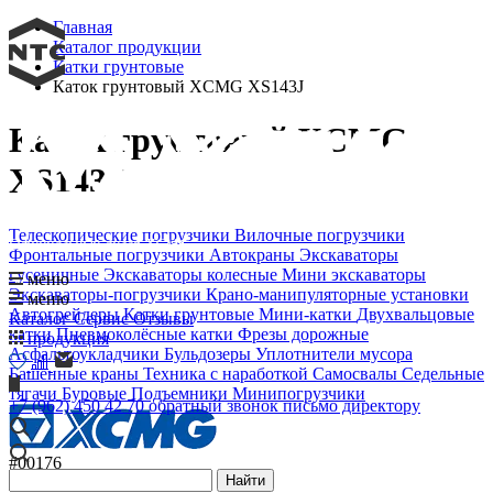
Главная
Каталог продукции
Катки грунтовые
Каток грунтовый XCMG XS143J
Каток грунтовый XCMG
XS143J
Телескопические погрузчики
Вилочные погрузчики
Официальный дилер XCMG
Фронтальные погрузчики
Автокраны
Экскаваторы
гусеничные
Экскаваторы колесные
Мини экскаваторы
меню
Экскаваторы-погрузчики
Крано-манипуляторные установки
меню
Автогрейдеры
Катки грунтовые
Мини-катки
Двухвальцовые
Каталог
Сервис
Отзывы
катки
Пневмоколёсные катки
Фрезы дорожные
продукция
Асфальтоукладчики
Бульдозеры
Уплотнители мусора
Башенные краны
Техника с наработкой
Самосвалы
Седельные
тягачи
Буровые
Подъемники
Минипогрузчики
+7 (962) 450 42 70
обратный звонок
письмо директору
#00176
Найти