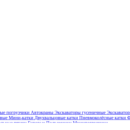
ые погрузчики
Автокраны
Экскаваторы гусеничные
Экскавато
овые
Мини-катки
Двухвальцовые катки
Пневмоколёсные катки
Ф
ельные тягачи
Буровые
Подъемники
Минипогрузчики