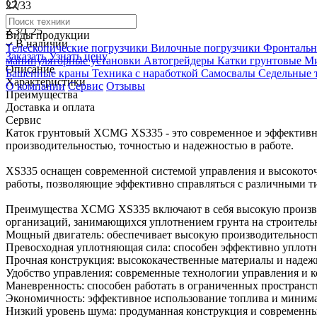
27/33
Амплитуда (Выс низ)
2.3/1.25
Виды продукции
В наличии
Телескопические погрузчики
Вилочные погрузчики
Фронтальн
Заказать
Узнать цену
манипуляторные установки
Автогрейдеры
Катки грунтовые
Ми
Описание
Башенные краны
Техника с наработкой
Самосвалы
Седельные 
Характеристики
О компании
Сервис
Отзывы
Преимущества
Доставка и оплата
Сервис
Каток грунтовый XCMG XS335 - это современное и эффективно
производительностью, точностью и надежностью в работе.
XS335 оснащен современной системой управления и высокоточ
работы, позволяющие эффективно справляться с различными т
Преимущества XCMG XS335 включают в себя высокую производи
организаций, занимающихся уплотнением грунта на строитель
Мощный двигатель: обеспечивает высокую производительность
Превосходная уплотняющая сила: способен эффективно уплотня
Прочная конструкция: высококачественные материалы и надеж
Удобство управления: современные технологии управления и к
Маневренность: способен работать в ограниченных пространст
Экономичность: эффективное использование топлива и миним
Низкий уровень шума: продуманная конструкция и современны