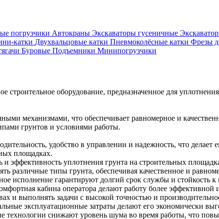
ые погрузчики
Автокраны
Экскаваторы гусеничные
Экскавато
ни-катки
Двухвальцовые катки
Пневмоколёсные катки
Фрезы 
тягачи
Буровые
Подъемники
Минипогрузчики
е строительное оборудование, предназначенное для уплотнения
ными механизмами, что обеспечивает равномерное и качественн
ипами грунтов и условиями работы.
тельность, удобство в управлении и надежность, что делает 
ных площадках.
 и эффективность уплотнения грунта на строительных площадк
ть различные типы грунта, обеспечивая качественное и равном
ное исполнение гарантируют долгий срок службы и стойкость к
омфортная кабина оператора делают работу более эффективной и
вах и выполнять задачи с высокой точностью и производительно
альные эксплуатационные затраты делают его экономически выг
е технологии снижают уровень шума во время работы, что повы