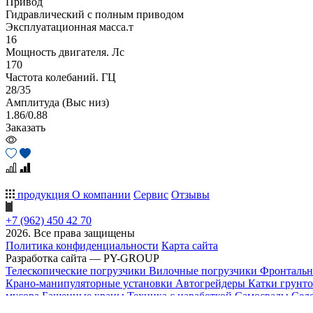
Привод
Гидравлический с полным приводом
Эксплуатационная масса.т
16
Мощность двигателя. Лс
170
Частота колебаний. ГЦ
28/35
Амплитуда (Выс низ)
1.86/0.88
Заказать
продукция
О компании
Сервис
Отзывы
+7 (962) 450 42 70
2026. Все права защищены
Политика конфиденциальности
Карта сайта
Разработка сайта — PY-GROUP
Телескопические погрузчики
Вилочные погрузчики
Фронтальн
Крано-манипуляторные установки
Автогрейдеры
Катки грунт
мусора
Башенные краны
Техника с наработкой
Самосвалы
Сед
обратный звонок