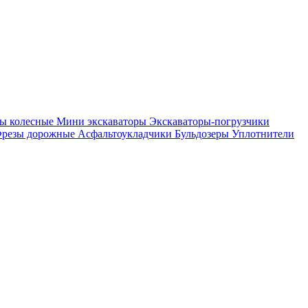
ры колесные
Мини экскаваторы
Экскаваторы-погрузчики
резы дорожные
Асфальтоукладчики
Бульдозеры
Уплотнители