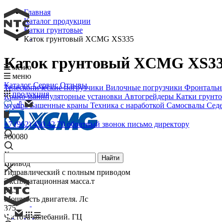
Главная
Каталог продукции
Катки грунтовые
Каток грунтовый XCMG XS335
Официальный дилер XCMG
Каток грунтовый XCMG XS3
меню
меню
Каталог
Сервис
Отзывы
Телескопические погрузчики
Вилочные погрузчики
Фронтальн
продукция
Крано-манипуляторные установки
Автогрейдеры
Катки грунт
мусора
Башенные краны
Техника с наработкой
Самосвалы
Сед
+7 (962) 450 42 70
обратный звонок
письмо директору
#00080
Характеристики
Найти
Привод
Гидравлический с полным приводом
Эксплуатационная масса.т
33.5
Мощность двигателя. Лс
375
Частота колебаний. ГЦ