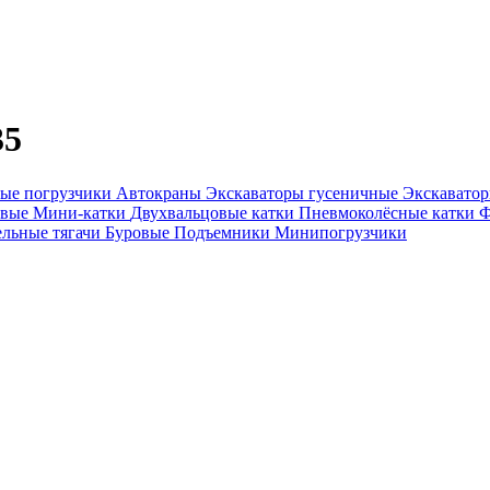
35
ые погрузчики
Автокраны
Экскаваторы гусеничные
Экскавато
овые
Мини-катки
Двухвальцовые катки
Пневмоколёсные катки
Ф
ельные тягачи
Буровые
Подъемники
Минипогрузчики