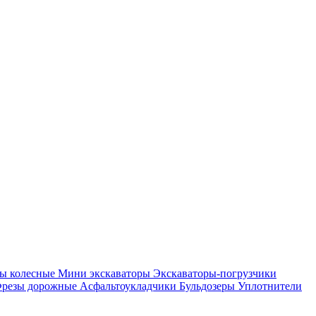
ры колесные
Мини экскаваторы
Экскаваторы-погрузчики
резы дорожные
Асфальтоукладчики
Бульдозеры
Уплотнители