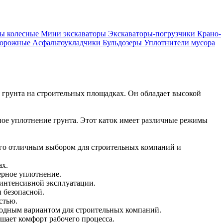
ры колесные
Мини экскаваторы
Экскаваторы-погрузчики
Крано-
дорожные
Асфальтоукладчики
Бульдозеры
Уплотнители мусора
 грунта на строительных площадках. Он обладает высокой
ое уплотнение грунта. Этот каток имеет различные режимы
его отличным выбором для строительных компаний и
ах.
ерное уплотнение.
 интенсивной эксплуатации.
 безопасной.
стью.
одным вариантом для строительных компаний.
шает комфорт рабочего процесса.