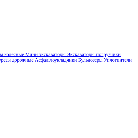
ры колесные
Мини экскаваторы
Экскаваторы-погрузчики
резы дорожные
Асфальтоукладчики
Бульдозеры
Уплотнители