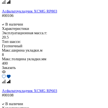
Асфальтоукладчик XCMG RP803
#00106
В наличии
Характеристики
Эксплуатационная масса.т:
20.5
Тип шасси:
Гусеничный
Макс.ширина укладки.м
8
Макс.толщина укладки.мм
400
Заказать
Асфальтоукладчик XCMG RP603
#00108
В наличии