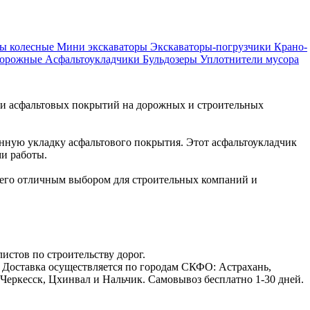
ры колесные
Мини экскаваторы
Экскаваторы-погрузчики
Крано-
дорожные
Асфальтоукладчики
Бульдозеры
Уплотнители мусора
ки асфальтовых покрытий на дорожных и строительных
нную укладку асфальтового покрытия. Этот асфальтоукладчик
и работы.
 его отличным выбором для строительных компаний и
стов по строительству дорог.
. Доставка осуществляется по городам СКФО: Астрахань,
Черкесск, Цхинвал и Нальчик. Самовывоз бесплатно 1-30 дней.