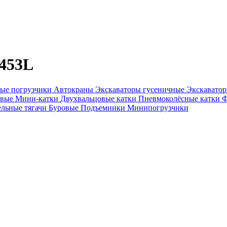
453L
ые погрузчики
Автокраны
Экскаваторы гусеничные
Экскавато
овые
Мини-катки
Двухвальцовые катки
Пневмоколёсные катки
Ф
ельные тягачи
Буровые
Подъемники
Минипогрузчики