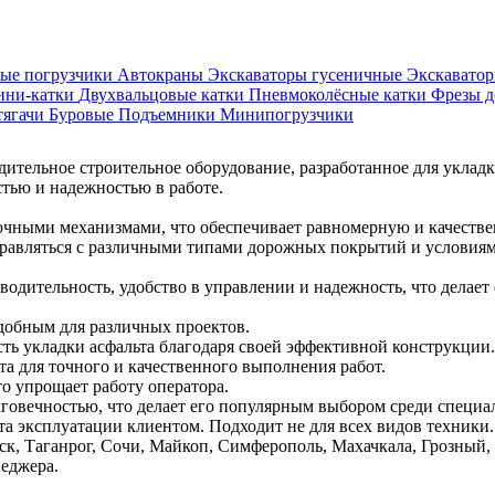
ые погрузчики
Автокраны
Экскаваторы гусеничные
Экскавато
ни-катки
Двухвальцовые катки
Пневмоколёсные катки
Фрезы 
тягачи
Буровые
Подъемники
Минипогрузчики
ительное строительное оборудование, разработанное для уклад
стью и надежностью в работе.
чными механизмами, что обеспечивает равномерную и качестве
равляться с различными типами дорожных покрытий и условиям
ительность, удобство в управлении и надежность, что делает
удобным для различных проектов.
ть укладки асфальта благодаря своей эффективной конструкции.
а для точного и качественного выполнения работ.
о упрощает работу оператора.
вечностью, что делает его популярным выбором среди специали
а эксплуатации клиентом. Подходит не для всех видов техники
к, Таганрог, Сочи, Майкоп, Симферополь, Махачкала, Грозный, 
неджера.