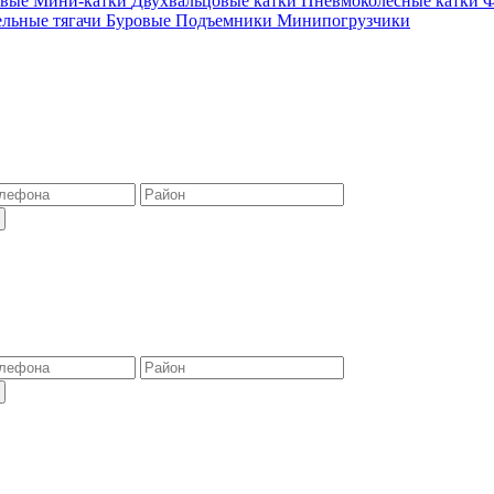
овые
Мини-катки
Двухвальцовые катки
Пневмоколёсные катки
Ф
ельные тягачи
Буровые
Подъемники
Минипогрузчики