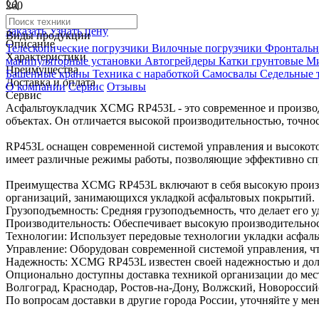
260
В наличии
Заказать
Узнать цену
Виды продукции
Описание
Телескопические погрузчики
Вилочные погрузчики
Фронтальн
Характеристики
манипуляторные установки
Автогрейдеры
Катки грунтовые
Ми
Преимущества
Башенные краны
Техника с наработкой
Самосвалы
Седельные 
Доставка и оплата
О компании
Сервис
Отзывы
Сервис
Асфальтоукладчик XCMG RP453L - это современное и производ
объектах. Он отличается высокой производительностью, точно
RP453L оснащен современной системой управления и высокото
имеет различные режимы работы, позволяющие эффективно сп
Преимущества XCMG RP453L включают в себя высокую производ
организаций, занимающихся укладкой асфальтовых покрытий.
Грузоподъемность: Средняя грузоподъемность, что делает его 
Производительность: Обеспечивает высокую производительнос
Технологии: Использует передовые технологии укладки асфальт
Управление: Оборудован современной системой управления, чт
Надежность: XCMG RP453L известен своей надежностью и долго
Опционально доступны доставка техникой организации до мест
Волгоград, Краснодар, Ростов-на-Дону, Волжский, Новороссийс
По вопросам доставки в другие города России, уточняйте у ме