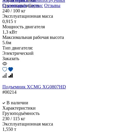
Подъемники
Минипогрузчики
Характеристики
О компании
Сервис
Отзывы
Грузоподъёмность
240 / 100 кг
Эксплуатационная масса
0,915 т
Мощность двигателя
1,3 кВт
Максимальная рабочая высота
5.6м
Тип двигателя:
Электрический
Заказать
Подъемник XCMG XG0807HD
#00214
В наличии
Характеристики
Грузоподъёмность
230 / 115 кг
Эксплуатационная масса
1,550 т