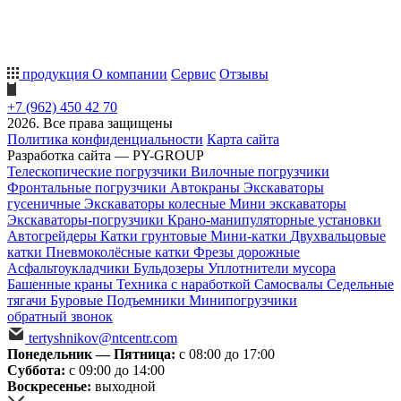
продукция
О компании
Сервис
Отзывы
+7 (962) 450 42 70
2026. Все права защищены
Политика конфиденциальности
Карта сайта
Разработка сайта — PY-GROUP
Телескопические погрузчики
Вилочные погрузчики
Фронтальные погрузчики
Автокраны
Экскаваторы
гусеничные
Экскаваторы колесные
Мини экскаваторы
Экскаваторы-погрузчики
Крано-манипуляторные установки
Автогрейдеры
Катки грунтовые
Мини-катки
Двухвальцовые
катки
Пневмоколёсные катки
Фрезы дорожные
Асфальтоукладчики
Бульдозеры
Уплотнители мусора
Башенные краны
Техника с наработкой
Самосвалы
Седельные
тягачи
Буровые
Подъемники
Минипогрузчики
обратный звонок
tertyshnikov@ntcentr.com
Понедельник — Пятница:
с 08:00 до 17:00
Суббота:
с 09:00 до 14:00
Воскресенье:
выходной