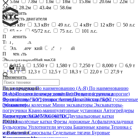
5.6м
7.8м
13м
18м
15.8м
20.6м
22м
24м
28.2м
43.4м
58.6м
Применить
Мощность двигателя
1,3 кВт
3,3 кВт
49 л.с.
4 кВт
12 кВт
50 л.с
65 л.с.
65/72 л.с.
75 л.с.
101 л.с.
Применить
Тип двигателя
Электрический
Дизельный
Применить
Эксплуатационная масса
0,915 т
1,550 т
1,580 т
7,250 т
8,000 т
6,9 т
9,1 т
12,3 т
12,5 т
18,3 т
22,0 т
27,9 т
Применить
По умолчанию
Виды продукции
По умолчанию
По наименованию (А-Я)
По наименованию
Телескопические погрузчики
Вилочные погрузчики
(Я-А)
По цене (сначала дешёвые)
По цене (сначала дорогие)
Фронтальные погрузчики
Автокраны
Экскаваторы гусеничные
По свойству "Б/У" (возрастание)
По свойству "Б/У"
Экскаваторы колесные
Мини экскаваторы
Экскаваторы-
(убывание)
погрузчики
Крано-манипуляторные установки
Автогрейдеры
Катки грунтовые
Мини-катки
Двухвальцовые катки
Подъемник XCMG XG0607DC
Пневмоколёсные катки
Фрезы дорожные
Асфальтоукладчики
#00213
Бульдозеры
Уплотнители мусора
Башенные краны
Техника с
наработкой
Самосвалы
Седельные тягачи
Буровые
В наличии