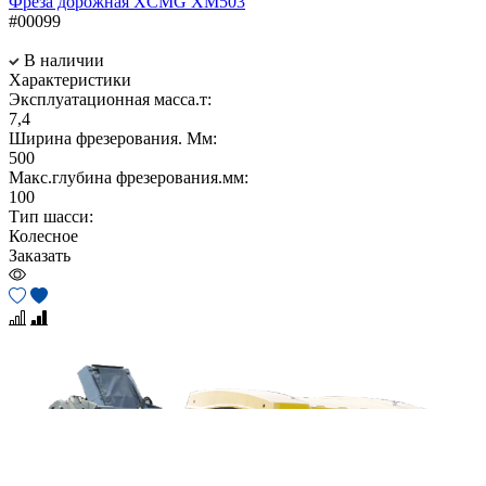
Фреза дорожная XCMG XM503
#00099
В наличии
Характеристики
Эксплуатационная масса.т:
7,4
Ширина фрезерования. Мм:
500
Макс.глубина фрезерования.мм:
100
Тип шасси:
Колесное
Заказать