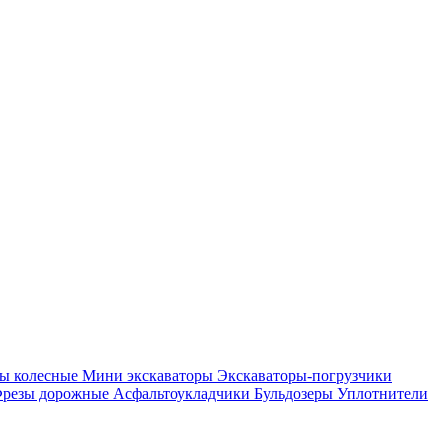
ры колесные
Мини экскаваторы
Экскаваторы-погрузчики
резы дорожные
Асфальтоукладчики
Бульдозеры
Уплотнители