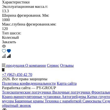
Характеристики
Эксплуатационная масса.т:
13.3
Ширина фрезерования. Мм:
1000
Макс.глубина фрезерования.мм:
120
Тип шасси:
Колесный
Заказать
продукция
О компании
Сервис
Отзывы
+7 (962) 450 42 70
2026. Все права защищены
Политика конфиденциальности
Карта сайта
Разработка сайта — PY-GROUP
Телескопические погрузчики
Вилочные погрузчики
Фронтальн
Крано-манипуляторные установки
Автогрейдеры
Катки грунт
мусора
Башенные краны
Техника с наработкой
Самосвалы
Сед
обратный звонок