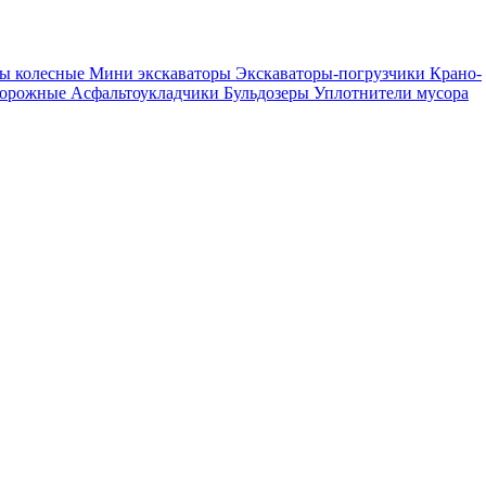
ры колесные
Мини экскаваторы
Экскаваторы-погрузчики
Крано-
дорожные
Асфальтоукладчики
Бульдозеры
Уплотнители мусора