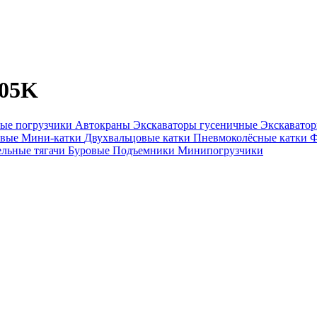
05K
ые погрузчики
Автокраны
Экскаваторы гусеничные
Экскавато
овые
Мини-катки
Двухвальцовые катки
Пневмоколёсные катки
Ф
ельные тягачи
Буровые
Подъемники
Минипогрузчики