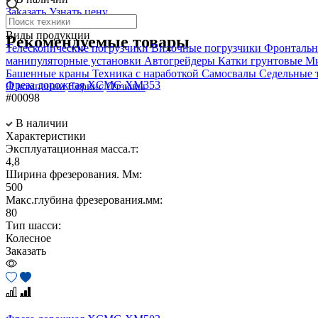
Заказать
Узнать цену
Виды продукции
Рекомендуемые товары
Телескопические погрузчики
Вилочные погрузчики
Фронтальн
манипуляторные установки
Автогрейдеры
Катки грунтовые
Ми
Башенные краны
Техника с наработкой
Самосвалы
Седельные 
Фреза дорожная XCMG XM353
О компании
Сервис
Отзывы
#00098
В наличии
Характеристики
Эксплуатационная масса.т:
4,8
Ширина фрезерования. Мм:
500
Макс.глубина фрезерования.мм:
80
Тип шасси:
Колесное
Заказать