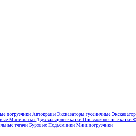
ые погрузчики
Автокраны
Экскаваторы гусеничные
Экскавато
овые
Мини-катки
Двухвальцовые катки
Пневмоколёсные катки
Ф
ельные тягачи
Буровые
Подъемники
Минипогрузчики