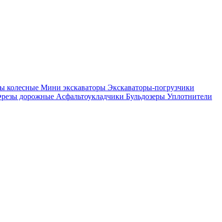
ры колесные
Мини экскаваторы
Экскаваторы-погрузчики
резы дорожные
Асфальтоукладчики
Бульдозеры
Уплотнители