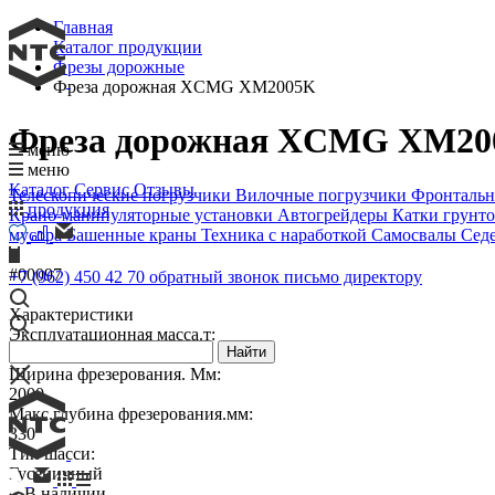
Главная
Каталог продукции
Фрезы дорожные
Фреза дорожная XCMG XM2005K
Официальный дилер XCMG
Фреза дорожная XCMG XM20
меню
меню
Каталог
Сервис
Отзывы
Телескопические погрузчики
Вилочные погрузчики
Фронтальн
продукция
Крано-манипуляторные установки
Автогрейдеры
Катки грунт
мусора
Башенные краны
Техника с наработкой
Самосвалы
Сед
#00097
+7 (962) 450 42 70
обратный звонок
письмо директору
Характеристики
Эксплуатационная масса.т:
Найти
28.5
Ширина фрезерования. Мм:
2000
Макс.глубина фрезерования.мм:
330
Тип шасси:
Гусеничный
В наличии