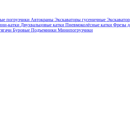
ые погрузчики
Автокраны
Экскаваторы гусеничные
Экскавато
ни-катки
Двухвальцовые катки
Пневмоколёсные катки
Фрезы 
тягачи
Буровые
Подъемники
Минипогрузчики