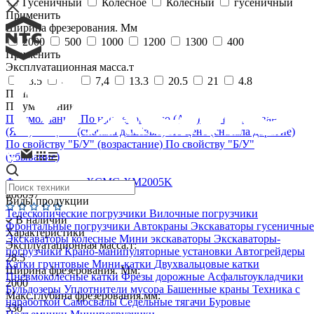
Гусеничный
Колесное
Колесный
гусеничный
Применить
Ширина фрезерования. Мм
2000
500
1000
1200
1300
400
Применить
Эксплуатационная масса.т
28.5
4,8
7,4
13.3
20.5
21
4.8
Применить
По умолчанию
По умолчанию
По наименованию (А-Я)
По наименованию
(Я-А)
По цене (сначала дешёвые)
По цене (сначала дорогие)
По свойству "Б/У" (возрастание)
По свойству "Б/У"
(убывание)
Фреза дорожная XCMG XM2005K
#00097
Виды продукции
Телескопические погрузчики
Вилочные погрузчики
В наличии
Фронтальные погрузчики
Автокраны
Экскаваторы гусеничные
Характеристики
Экскаваторы колесные
Мини экскаваторы
Экскаваторы-
Эксплуатационная масса.т:
погрузчики
Крано-манипуляторные установки
Автогрейдеры
28.5
Катки грунтовые
Мини-катки
Двухвальцовые катки
Ширина фрезерования. Мм:
Пневмоколёсные катки
Фрезы дорожные
Асфальтоукладчики
2000
Бульдозеры
Уплотнители мусора
Башенные краны
Техника с
Макс.глубина фрезерования.мм:
наработкой
Самосвалы
Седельные тягачи
Буровые
330