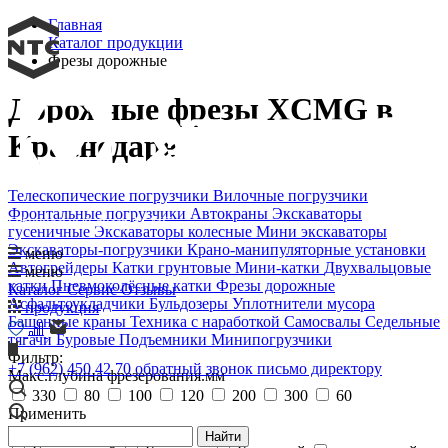
Главная
Каталог продукции
Фрезы дорожные
Дорожные фрезы XCMG в
Краснодарe
Телескопические погрузчики
Вилочные погрузчики
Фронтальные погрузчики
Автокраны
Экскаваторы
Официальный дилер XCMG
гусеничные
Экскаваторы колесные
Мини экскаваторы
Экскаваторы-погрузчики
Крано-манипуляторные установки
меню
Автогрейдеры
Катки грунтовые
Мини-катки
Двухвальцовые
меню
катки
Пневмоколёсные катки
Фрезы дорожные
Каталог
Сервис
Отзывы
Асфальтоукладчики
Бульдозеры
Уплотнители мусора
продукция
Башенные краны
Техника с наработкой
Самосвалы
Седельные
тягачи
Буровые
Подъемники
Минипогрузчики
Фильтр:
+7 (962) 450 42 70
обратный звонок
письмо директору
Макс.глубина фрезерования.мм
330
80
100
120
200
300
60
Применить
Тип шасси
Найти