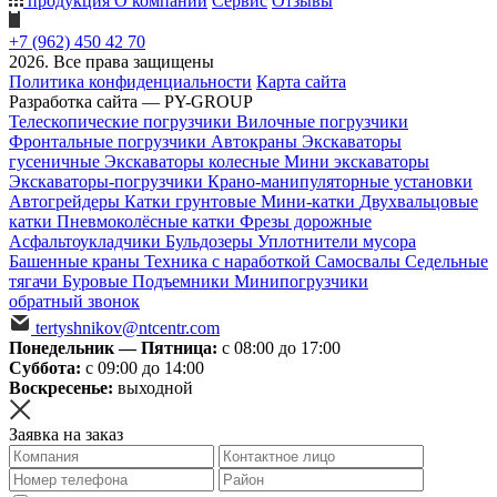
продукция
О компании
Сервис
Отзывы
+7 (962) 450 42 70
2026. Все права защищены
Политика конфиденциальности
Карта сайта
Разработка сайта — PY-GROUP
Телескопические погрузчики
Вилочные погрузчики
Фронтальные погрузчики
Автокраны
Экскаваторы
гусеничные
Экскаваторы колесные
Мини экскаваторы
Экскаваторы-погрузчики
Крано-манипуляторные установки
Автогрейдеры
Катки грунтовые
Мини-катки
Двухвальцовые
катки
Пневмоколёсные катки
Фрезы дорожные
Асфальтоукладчики
Бульдозеры
Уплотнители мусора
Башенные краны
Техника с наработкой
Самосвалы
Седельные
тягачи
Буровые
Подъемники
Минипогрузчики
обратный звонок
tertyshnikov@ntcentr.com
Понедельник — Пятница:
с 08:00 до 17:00
Суббота:
с 09:00 до 14:00
Воскресенье:
выходной
Заявка на заказ