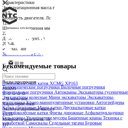
Характеристики
Эксплуатационная масса.т
19.5
Мощность двигателя. Лс
125
Ширина уплотнения мм
2255
Давление на грунт. кПа
200-400
В наличии
Заказать
Узнать цену
Рекомендуемые товары
Виды продукции
Пневмоколёсный каток XCMG XP163
Телескопические погрузчики
Вилочные погрузчики
#00093
Фронтальные погрузчики
Автокраны
Экскаваторы гусеничные
Экскаваторы колесные
Мини экскаваторы
Экскаваторы-
В наличии
погрузчики
Крано-манипуляторные установки
Автогрейдеры
Характеристики
Катки грунтовые
Мини-катки
Двухвальцовые катки
Эксплуатационная масса.т
Пневмоколёсные катки
Фрезы дорожные
Асфальтоукладчики
15.35
Бульдозеры
Уплотнители мусора
Башенные краны
Техника с
Мощность двигателя. Лс
наработкой
Самосвалы
Седельные тягачи
Буровые
117