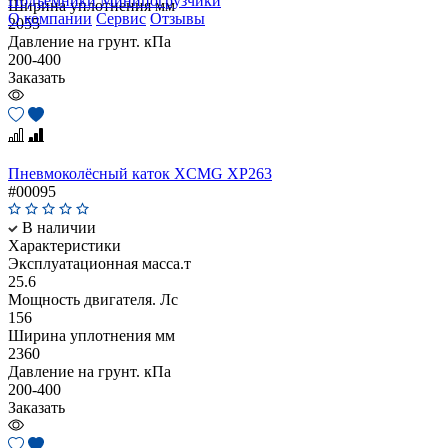
Подъемники
Минипогрузчики
Ширина уплотнения мм
О компании
Сервис
Отзывы
2055
Давление на грунт. кПа
200-400
Заказать
Пневмоколёсный каток XCMG XP263
#00095
В наличии
Характеристики
Эксплуатационная масса.т
25.6
Мощность двигателя. Лс
156
Ширина уплотнения мм
2360
Давление на грунт. кПа
200-400
Заказать