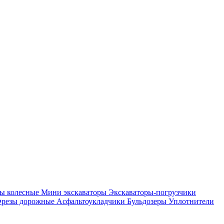
ры колесные
Мини экскаваторы
Экскаваторы-погрузчики
резы дорожные
Асфальтоукладчики
Бульдозеры
Уплотнители