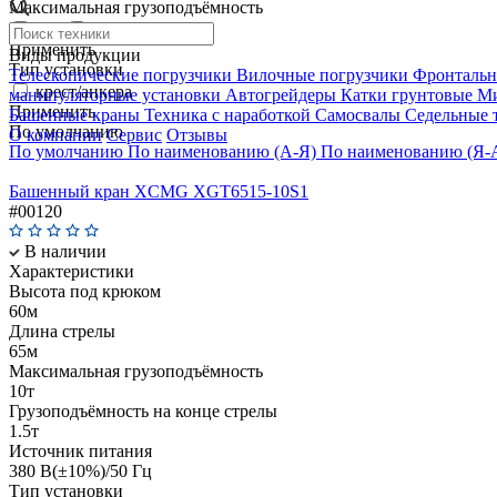
Максимальная грузоподъёмность
10т
8т
Применить
Виды продукции
Тип установки
Телескопические погрузчики
Вилочные погрузчики
Фронтальн
крест/анкера
манипуляторные установки
Автогрейдеры
Катки грунтовые
Ми
Применить
Башенные краны
Техника с наработкой
Самосвалы
Седельные 
По умолчанию
О компании
Сервис
Отзывы
По умолчанию
По наименованию (А-Я)
По наименованию (Я-
Башенный кран XCMG XGT6515-10S1
#00120
В наличии
Характеристики
Высота под крюком
60м
Длина стрелы
65м
Максимальная грузоподъёмность
10т
Грузоподъёмность на конце стрелы
1.5т
Источник питания
380 В(±10%)/50 Гц
Тип установки