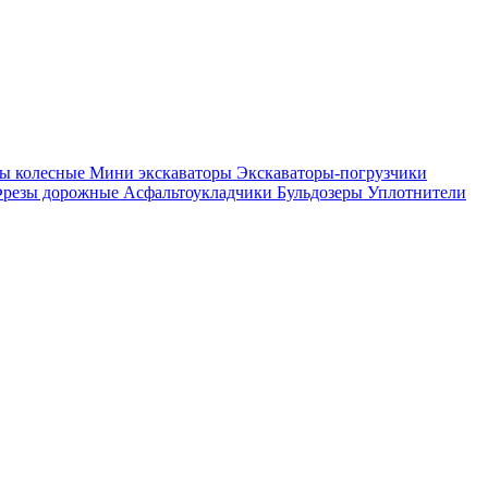
ры колесные
Мини экскаваторы
Экскаваторы-погрузчики
резы дорожные
Асфальтоукладчики
Бульдозеры
Уплотнители