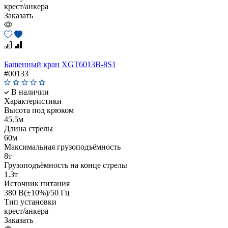
крест/анкера
Заказать
Башенный кран XGT6013B-8S1
#00133
В наличии
Характеристики
Высота под крюком
45.5м
Длина стрелы
60м
Максимальная грузоподъёмность
8т
Грузоподъёмность на конце стрелы
1.3т
Источник питания
380 В(±10%)/50 Гц
Тип установки
крест/анкера
Заказать