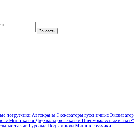
Заказать
ые погрузчики
Автокраны
Экскаваторы гусеничные
Экскавато
овые
Мини-катки
Двухвальцовые катки
Пневмоколёсные катки
Ф
ельные тягачи
Буровые
Подъемники
Минипогрузчики