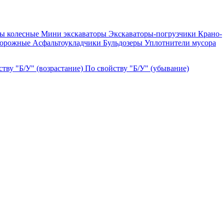
ры колесные
Мини экскаваторы
Экскаваторы-погрузчики
Крано-
дорожные
Асфальтоукладчики
Бульдозеры
Уплотнители мусора
ству "Б/У" (возрастание)
По свойству "Б/У" (убывание)