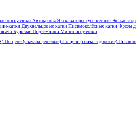
ые погрузчики
Автокраны
Экскаваторы гусеничные
Экскавато
ни-катки
Двухвальцовые катки
Пневмоколёсные катки
Фрезы 
тягачи
Буровые
Подъемники
Минипогрузчики
А)
По цене (сначала дешёвые)
По цене (сначала дорогие)
По свой