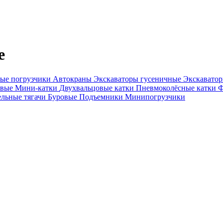
е
ые погрузчики
Автокраны
Экскаваторы гусеничные
Экскавато
овые
Мини-катки
Двухвальцовые катки
Пневмоколёсные катки
Ф
ельные тягачи
Буровые
Подъемники
Минипогрузчики