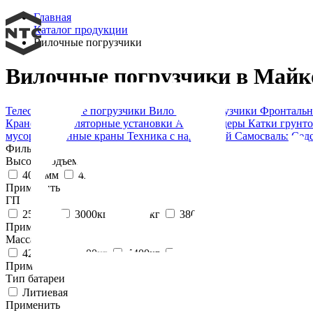
Главная
Каталог продукции
Вилочные погрузчики
Вилочные погрузчики в Майк
Телескопические погрузчики
Вилочные погрузчики
Фронтальн
Крано-манипуляторные установки
Автогрейдеры
Катки грунт
мусора
Башенные краны
Техника с наработкой
Самосвалы
Сед
Фильтр:
Высота подъема макс
4034мм
4217мм
Применить
ГП
2500кг
3000кг
3500кг
3800кг
Применить
Масса
4250кг
4900кг
5400кг
5600кг
Применить
Тип батареи
Литиевая
Применить