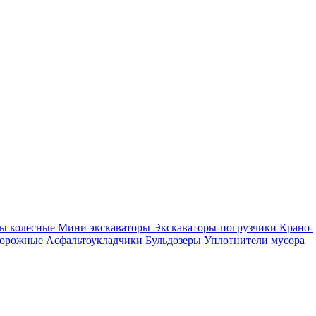
ры колесные
Мини экскаваторы
Экскаваторы-погрузчики
Крано-
дорожные
Асфальтоукладчики
Бульдозеры
Уплотнители мусора