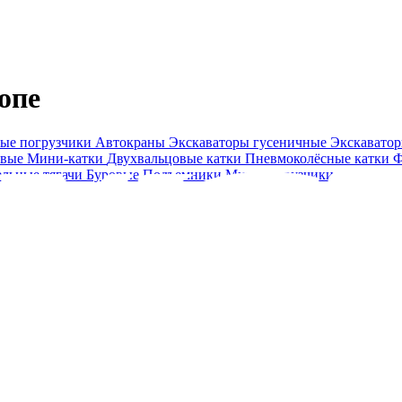
опе
ые погрузчики
Автокраны
Экскаваторы гусеничные
Экскавато
овые
Мини-катки
Двухвальцовые катки
Пневмоколёсные катки
Ф
ельные тягачи
Буровые
Подъемники
Минипогрузчики