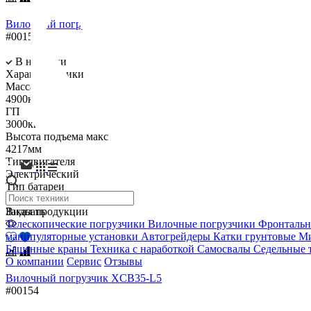
Вилочный погрузчик XCB30-L5
#00153
В наличии
Характеристики
Масса
4900кг
ГП
3000кг
Высота подъема макс
4217мм
Тип двигателя
Электрический
Тип батареи
Литиевая
Виды продукции
Заказать
Телескопические погрузчики
Вилочные погрузчики
Фронтальн
манипуляторные установки
Автогрейдеры
Катки грунтовые
Ми
Башенные краны
Техника с наработкой
Самосвалы
Седельные 
О компании
Сервис
Отзывы
Вилочный погрузчик XCB35-L5
#00154