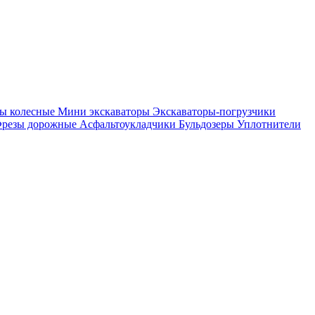
ры колесные
Мини экскаваторы
Экскаваторы-погрузчики
резы дорожные
Асфальтоукладчики
Бульдозеры
Уплотнители