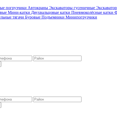
ые погрузчики
Автокраны
Экскаваторы гусеничные
Экскавато
овые
Мини-катки
Двухвальцовые катки
Пневмоколёсные катки
Ф
ельные тягачи
Буровые
Подъемники
Минипогрузчики