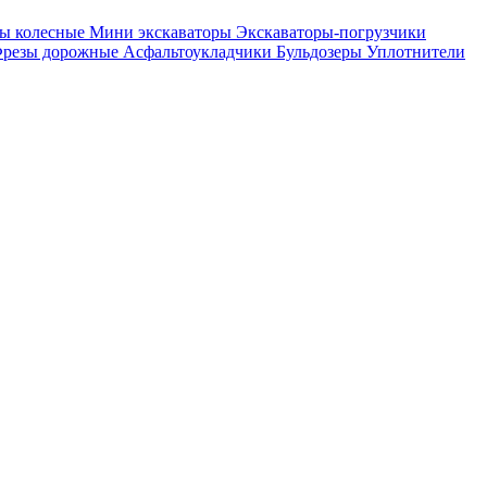
ры колесные
Мини экскаваторы
Экскаваторы-погрузчики
резы дорожные
Асфальтоукладчики
Бульдозеры
Уплотнители