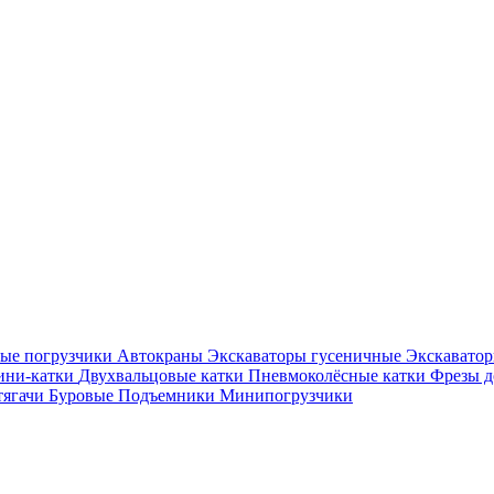
ые погрузчики
Автокраны
Экскаваторы гусеничные
Экскавато
ни-катки
Двухвальцовые катки
Пневмоколёсные катки
Фрезы 
тягачи
Буровые
Подъемники
Минипогрузчики