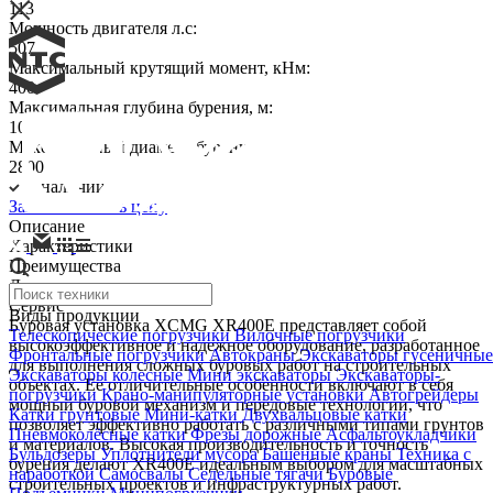
113
Мощность двигателя л.с:
507
Maксимальный крутящий момент, кНм:
400
Максимальная глубина бурения, м:
103
Максимальный диаметр бурения, мм:
2800
В наличии
Заказать
Узнать цену
Описание
Характеристики
Преимущества
Доставка и оплата
Сервис
Виды продукции
Буровая установка XCMG XR400E представляет собой
Телескопические погрузчики
Вилочные погрузчики
высокоэффективное и надежное оборудование, разработанное
Фронтальные погрузчики
Автокраны
Экскаваторы гусеничные
для выполнения сложных буровых работ на строительных
Экскаваторы колесные
Мини экскаваторы
Экскаваторы-
объектах. Ее отличительные особенности включают в себя
погрузчики
Крано-манипуляторные установки
Автогрейдеры
мощный буровой механизм и передовые технологии, что
Катки грунтовые
Мини-катки
Двухвальцовые катки
позволяет эффективно работать с различными типами грунтов
Пневмоколёсные катки
Фрезы дорожные
Асфальтоукладчики
и материалов. Высокая производительность и точность
Бульдозеры
Уплотнители мусора
Башенные краны
Техника с
бурения делают XR400E идеальным выбором для масштабных
наработкой
Самосвалы
Седельные тягачи
Буровые
строительных проектов и инфраструктурных работ.