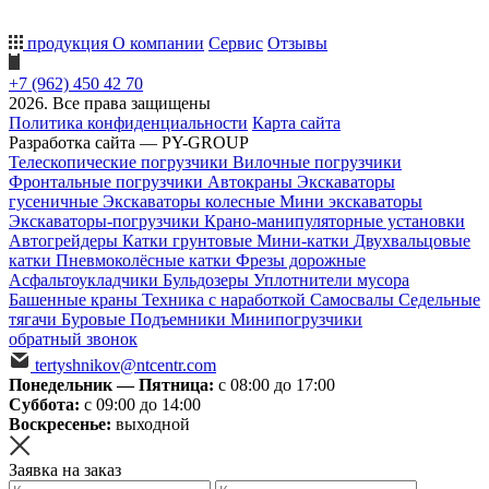
продукция
О компании
Сервис
Отзывы
+7 (962) 450 42 70
2026. Все права защищены
Политика конфиденциальности
Карта сайта
Разработка сайта — PY-GROUP
Телескопические погрузчики
Вилочные погрузчики
Фронтальные погрузчики
Автокраны
Экскаваторы
гусеничные
Экскаваторы колесные
Мини экскаваторы
Экскаваторы-погрузчики
Крано-манипуляторные установки
Автогрейдеры
Катки грунтовые
Мини-катки
Двухвальцовые
катки
Пневмоколёсные катки
Фрезы дорожные
Асфальтоукладчики
Бульдозеры
Уплотнители мусора
Башенные краны
Техника с наработкой
Самосвалы
Седельные
тягачи
Буровые
Подъемники
Минипогрузчики
обратный звонок
tertyshnikov@ntcentr.com
Понедельник — Пятница:
с 08:00 до 17:00
Суббота:
с 09:00 до 14:00
Воскресенье:
выходной
Заявка на заказ