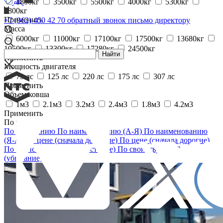
1800кг
3500кг
5500кг
4000кг
5300кг
7800кг
Применить
+7 (962) 450 42 70
обратный звонок
письмо директору
Масса
6000кг
11000кг
17100кг
17500кг
13680кг
10500кг
13300кг
17280кг
24500кг
Найти
Применить
Мощность двигателя
79 лс
125 лс
220 лс
175 лс
307 лс
Применить
Объем ковша
1м3
2.1м3
3.2м3
2.4м3
1.8м3
4.2м3
Применить
По умолчанию
По умолчанию
По наименованию (А-Я)
По наименованию
(Я-А)
По цене (сначала дешёвые)
По цене (сначала дорогие)
По свойству "Б/У" (возрастание)
По свойству "Б/У"
(убывание)