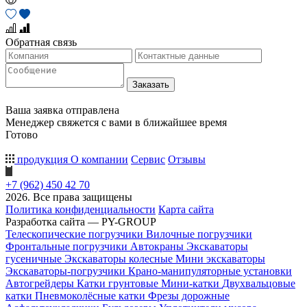
Обратная связь
Заказать
Ваша заявка отправлена
Менеджер свяжется с вами в ближайшее время
Готово
продукция
О компании
Сервис
Отзывы
+7 (962) 450 42 70
2026. Все права защищены
Политика конфиденциальности
Карта сайта
Разработка сайта — PY-GROUP
Телескопические погрузчики
Вилочные погрузчики
Фронтальные погрузчики
Автокраны
Экскаваторы
гусеничные
Экскаваторы колесные
Мини экскаваторы
Экскаваторы-погрузчики
Крано-манипуляторные установки
Автогрейдеры
Катки грунтовые
Мини-катки
Двухвальцовые
катки
Пневмоколёсные катки
Фрезы дорожные