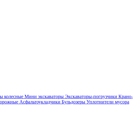
ры колесные
Мини экскаваторы
Экскаваторы-погрузчики
Крано-
дорожные
Асфальтоукладчики
Бульдозеры
Уплотнители мусора