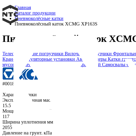
Главная
Каталог продукции
Пневмоколёсные катки
Пневмоколёсный каток XCMG XP163S
Пневмоколёсный каток XCM
Телескопические погрузчики
Вилочные погрузчики
Фронтальн
Крано-манипуляторные установки
Автогрейдеры
Катки грунт
мусора
Башенные краны
Техника с наработкой
Самосвалы
Сед
#00187
Характеристики
Эксплуатационная масса.т
15.5
Мощность двигателя. Лс
117
Ширина уплотнения мм
2055
Давление на грунт. кПа