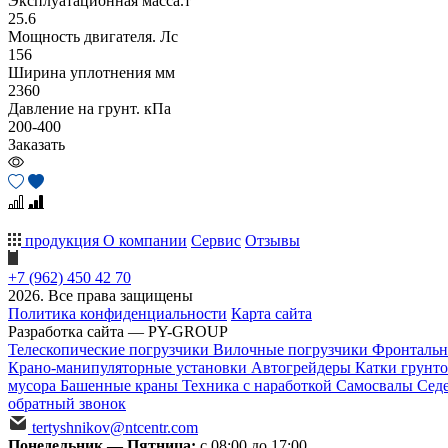
Эксплуатационная масса.т
25.6
Мощность двигателя. Лс
156
Ширина уплотнения мм
2360
Давление на грунт. кПа
200-400
Заказать
продукция
О компании
Сервис
Отзывы
+7 (962) 450 42 70
2026. Все права защищены
Политика конфиденциальности
Карта сайта
Разработка сайта — PY-GROUP
Телескопические погрузчики
Вилочные погрузчики
Фронтальн
Крано-манипуляторные установки
Автогрейдеры
Катки грунт
мусора
Башенные краны
Техника с наработкой
Самосвалы
Сед
обратный звонок
tertyshnikov@ntcentr.com
Понедельник — Пятница:
с 08:00 до 17:00