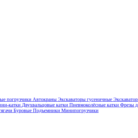
ые погрузчики
Автокраны
Экскаваторы гусеничные
Экскавато
ни-катки
Двухвальцовые катки
Пневмоколёсные катки
Фрезы 
тягачи
Буровые
Подъемники
Минипогрузчики