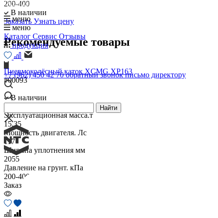
200-400
Официальный дилер XCMG
В наличии
меню
Заказать
Узнать цену
меню
Каталог
Сервис
Отзывы
Рекомендуемые товары
продукция
Пневмоколёсный каток XCMG XP163
+7 (962) 450 42 70
обратный звонок
письмо директору
#00093
В наличии
Характеристики
Найти
Эксплуатационная масса.т
15.35
Мощность двигателя. Лс
117
Ширина уплотнения мм
2055
Давление на грунт. кПа
200-400
Заказать