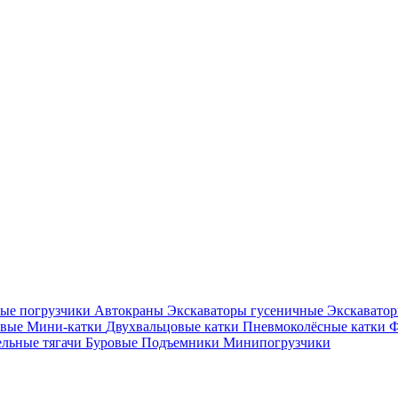
ые погрузчики
Автокраны
Экскаваторы гусеничные
Экскавато
овые
Мини-катки
Двухвальцовые катки
Пневмоколёсные катки
Ф
ельные тягачи
Буровые
Подъемники
Минипогрузчики