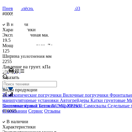
Пневмоколёсный каток XCMG XP203
#00094
В наличии
Характеристики
Эксплуатационная масса.т
19.5
Мощность двигателя. Лс
125
Ширина уплотнения мм
2255
Давление на грунт. кПа
200-400
Заказать
Виды продукции
Телескопические погрузчики
Вилочные погрузчики
Фронтальн
манипуляторные установки
Автогрейдеры
Катки грунтовые
Ми
Пневмоколёсный каток XCMG XP263
Башенные краны
Техника с наработкой
Самосвалы
Седельные 
#00095
О компании
Сервис
Отзывы
В наличии
Характеристики