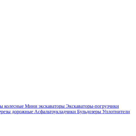
ры колесные
Мини экскаваторы
Экскаваторы-погрузчики
резы дорожные
Асфальтоукладчики
Бульдозеры
Уплотнители