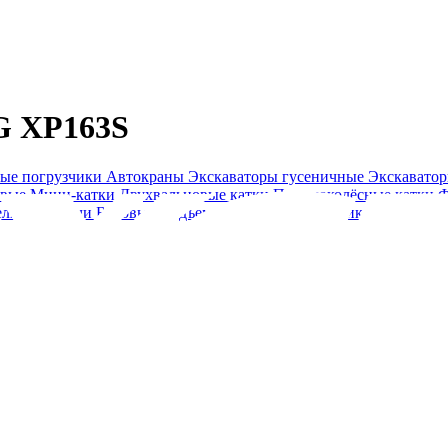
G XP163S
ые погрузчики
Автокраны
Экскаваторы гусеничные
Экскавато
овые
Мини-катки
Двухвальцовые катки
Пневмоколёсные катки
Ф
ельные тягачи
Буровые
Подъемники
Минипогрузчики