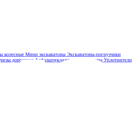
ры колесные
Мини экскаваторы
Экскаваторы-погрузчики
резы дорожные
Асфальтоукладчики
Бульдозеры
Уплотнители